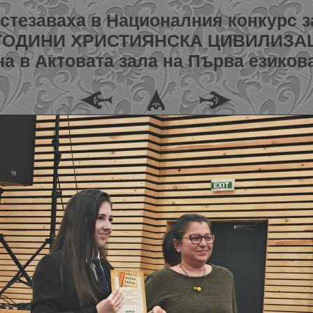
ъстезаваха в Националния конкурс з
ГОДИНИ ХРИСТИЯНСКА ЦИВИЛИЗАЦИЯ“
на в Актовата зала на Първа езиков