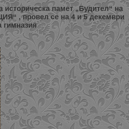
а историческа памет „Будител“ на
 , провел се на 4 и 5 декември
а гимназия