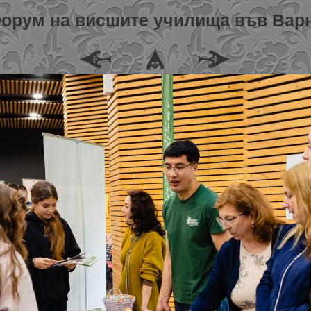
орум на висшите училища във Вар